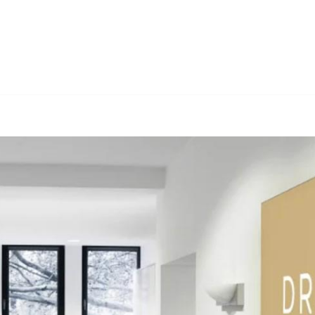
sin bei ↗️Dr. Berner & Partner Rechtsanwälte als auch ✓Insolven
ng, ✓Anwalt für Insolvenzrecht, ✓Arbeitsrecht oder ✓Wirtschaft
ammenarbeiten ✉.