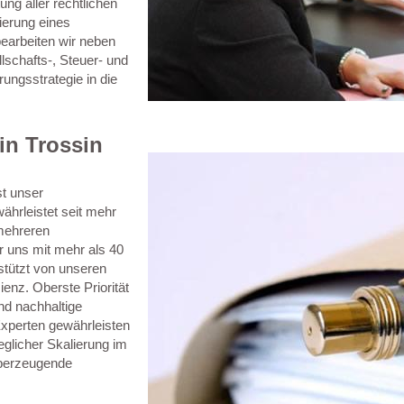
ng aller rechtlichen
ierung eines
bearbeiten wir neben
schafts-, Steuer- und
rungsstrategie in die
in Trossin
st unser
ährleistet seit mehr
mehreren
r uns mit mehr als 40
stützt von unseren
enz. Oberste Priorität
nd nachhaltige
xperten gewährleisten
eglicher Skalierung im
überzeugende