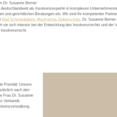
in Dr. Susanne Berner
in deutschlandweit als Insolvenzexpertin in komplexen Unternehmensi
hen und gerichtlichen Beratungen ein. Wir sind Ihr kompetenter Partne
r
Bad Schmiedeberg
,
Mockrehna
,
Doberschütz
. Dr. Susanne Berner
t sie sich intensiv bei der Entwicklung des Insolvenzrechts und der 
Insolvenzrecht.
 Priorität: Unsere
sätzlich nach den
de Frau Dr. Susanne
des Verbands
solvenzverwaltung,