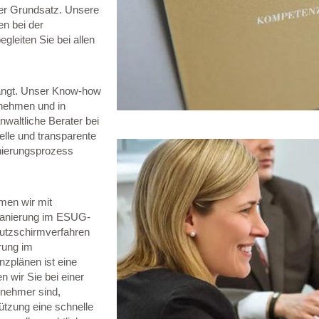
ser Grundsatz. Unsere
n bei der
gleiten Sie bei allen
langt. Unser Know-how
rnehmen und in
nwaltliche Berater bei
uelle und transparente
nierungsprozess
men wir mit
Sanierung im ESUG-
chutzschirmverfahren
rung im
nzplänen ist eine
n wir Sie bei einer
rnehmer sind,
ützung eine schnelle