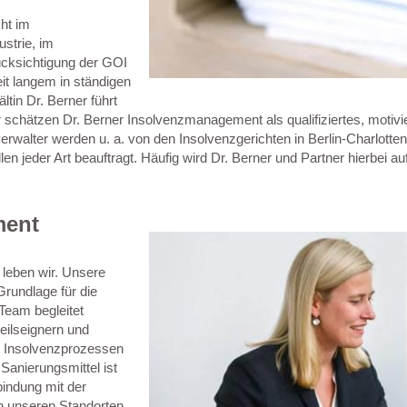
ht im
ustrie, im
ücksichtigung der GOI
it langem in ständigen
tin Dr. Berner führt
 schätzen Dr. Berner Insolvenzmanagement als qualifiziertes, motivi
rwalter werden u. a. von den Insolvenzgerichten in Berlin-Charlotte
len jeder Art beauftragt. Häufig wird Dr. Berner und Partner hierbei 
ment
 leben wir. Unsere
rundlage für die
Team begleitet
eilseignern und
n Insolvenzprozessen
Sanierungsmittel ist
indung mit der
n unseren Standorten