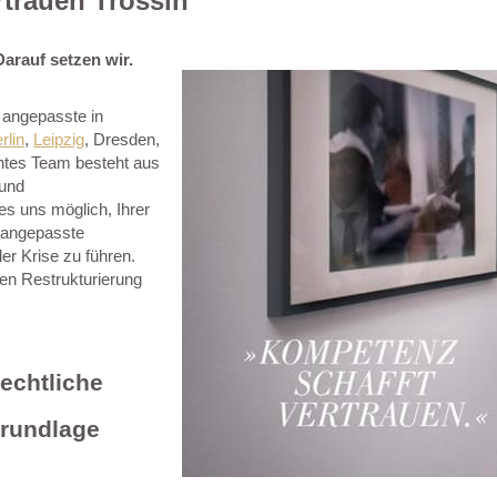
trauen Trossin
arauf setzen wir.
l angepasste in
rlin
,
Leipzig
, Dresden,
tes Team besteht aus
 und
s uns möglich, Ihrer
l angepasste
er Krise zu führen.
hen Restrukturierung
echtliche
Grundlage