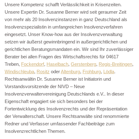
Unsere Kompetenz schafft Verlässlichkeit in Krisenzeiten.
Unsere Expertin Dr. Susanne Berner wird seit geraumer Zeit
von mehr als 20 Insolvenzinstanzen in ganz Deutschland als
Insolvenzspezialistin in umfangreichen Insolvenzverfahren
eingesetzt. Unser Know-how aus der Insolvenzverwaltung
setzen wir äußerst gewinnbringend in außergerichtlichen und
gerichtlichen Beratungsmandaten ein. Wir sind Ihr zuverlässiger
Berater bei allen Fragen des Wirtschaftsrechts für 04617
Treben,
Fockendorf
,
Haselbach
,
Gerstenberg
,
Regis-Breitingen
,
Windischleuba
,
Rositz
oder
Altenburg
,
Frohburg
,
Lödla
.
Rechtsanwältin Dr. Susanne Berner ist Initiatorin und
Vorstandsvorsitzende der NIVD – Neue
Insolvenzverwaltervereinigung Deutschlands e.V.. In dieser
Eigenschaft engagiert sie sich besonders bei der
Fortentwicklung des Insolvenzrechts und der Repräsentation
der Verwalterschaft. Unsere Rechtsanwälte sind renommierte
Redner und Verfasser umfassender Fachbeiträge zum
Insolvenzrechtlichen Themen.