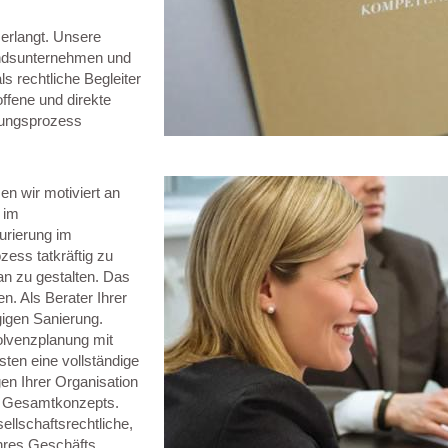
erlangt. Unsere
tandsunternehmen und
ls rechtliche Begleiter
ffene und direkte
rungsprozess
n wir motiviert an
 im
urierung im
ess tatkräftig zu
an zu gestalten. Das
. Als Berater Ihrer
gigen Sanierung.
olvenzplanung mit
sten eine vollständige
n Ihrer Organisation
en Gesamtkonzepts.
llschaftsrechtliche,
Ihres Geschäfts