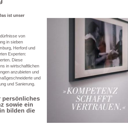
g
as ist unser
edürfnisse von
ng in sieben
amburg, Herford und
ten Experten:
erten. Diese
s in wirtschaftlichen
ungen anzubieten und
r maßgeschneiderte und
rung und Sanierung.
r persönliches
z sowie ein
n bilden die