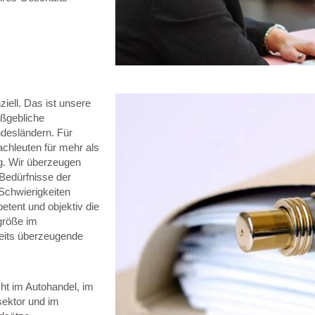
iell. Das ist unsere
aßgebliche
desländern. Für
achleuten für mehr als
g. Wir überzeugen
 Bedürfnisse der
Schwierigkeiten
tent und objektiv die
größe im
reits überzeugende
ht im Autohandel, im
sektor und im