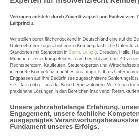
Experten für Insolvenzrecht Kember
Vertrauen entsteht durch Zuverlässigkeit und Fachwissen. D
Leitprinzip.
Wir stellen bereit flächendeckend in Deutschland eine auf die B
Unternehmern zugeschnittene in Kemberg fachliche Unterstützu
Standorten mit Standorten in
Berlin
,
Leipzig
, Dresden, Halle, H
München. Unser kompetentes Team besteht aus über 40 versier
Rechtsberatern, Kaufleuten, Steuerexperten und Wirtschaftsexp
integrierte Kompetenz macht es uns möglich, Ihres Unternehmen
Engpässen auf Ihre Bedürfnisse zugeschnittene Sanierungslös
sie – falls nötig – aus der Krise herauszuführen. Wir stehen fü
praxisnahe Lösungen in den Bereichen Insolvenz, Restrukturie
Unsere jahrzehntelange Erfahrung, unse
Engagement, unsere fachliche Kompeten
ausgeprägtes Verantwortungsbewusstsei
Fundament unseres Erfolgs.