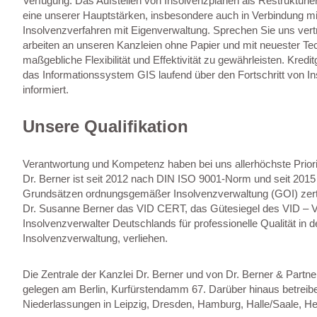
Verfügung. Das Aufstellen von Insolvenzplänen als Restrukturie
eine unserer Hauptstärken, insbesondere auch in Verbindung mi
Insolvenzverfahren mit Eigenverwaltung. Sprechen Sie uns vert
arbeiten an unseren Kanzleien ohne Papier und mit neuester Te
maßgebliche Flexibilität und Effektivität zu gewährleisten. Kredi
das Informationssystem GIS laufend über den Fortschritt von In
informiert.
Unsere Qualifikation
Verantwortung und Kompetenz haben bei uns allerhöchste Priori
Dr. Berner ist seit 2012 nach DIN ISO 9001-Norm und seit 2015
Grundsätzen ordnungsgemäßer Insolvenzverwaltung (GOI) zerti
Dr. Susanne Berner das VID CERT, das Gütesiegel des VID – 
Insolvenzverwalter Deutschlands für professionelle Qualität in d
Insolvenzverwaltung, verliehen.
Die Zentrale der Kanzlei Dr. Berner und von Dr. Berner & Partn
gelegen am Berlin, Kurfürstendamm 67. Darüber hinaus betreibe
Niederlassungen in Leipzig, Dresden, Hamburg, Halle/Saale, H