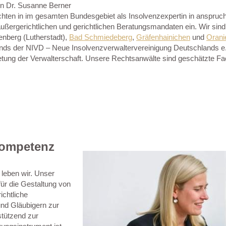
in Dr. Susanne Berner
chten in im gesamten Bundesgebiet als Insolvenzexpertin in anspru
ßergerichtlichen und gerichtlichen Beratungsmandaten ein. Wir sind I
tenberg (Lutherstadt),
Bad Schmiedeberg
,
Gräfenhainichen
und
Orani
ds der NIVD – Neue Insolvenzverwaltervereinigung Deutschlands e.V.. 
etung der Verwalterschaft. Unsere Rechtsanwälte sind geschätzte Fa
Kompetenz
 leben wir. Unser
für die Gestaltung von
ichtliche
und Gläubigern zur
stützend zur