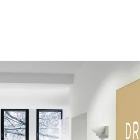
 ↗️Dr. Berner & Partner Rechtsanwälte und ✓Insolvenzsanierung, 
venzsanierung, ✓Arbeitsrecht und ✓Wirtschaftsrecht für Kemberg
en ✉.