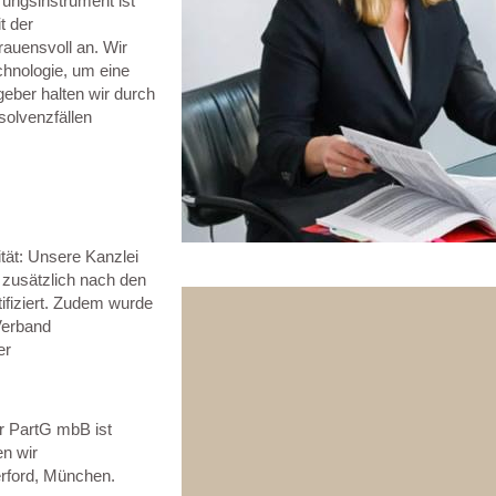
rungsinstrument ist
t der
rauensvoll an. Wir
chnologie, um eine
tgeber halten wir durch
solvenzfällen
tät: Unsere Kanzlei
 zusätzlich nach den
fiziert. Zudem wurde
Verband
er
er PartG mbB ist
n wir
erford, München.