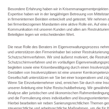
Besondere Erfahrung haben wir in Krisenmanagementprojekten 
Expertise haben wir in der langjährigen Betreuung von Mittels
in firmeninternen Beiräten entwickelt und getestet. Wir nehmen a
bei firmenbezogenen Mandanten eine aktive Rolle ein. Auf eine o
Kommunikation mit unseren Kunden und allen am Restrukturie
Beteiligten legen wir entscheidenden Wert.
Die neue Rolle des Beraters im Eigenverwaltungsprozess nehme
und unterstützen den Firmeninhaber bei seiner Restrukturierung
Schutzschirmverfahren. Wir sind äußerst motiviert, die Restrukt
Schutzschirmverfahren und im vorläufigen Eigenverwaltungsproz
begleiten sowie eine Krisenbewältigung durch einen Insolvenzpl
Gestalten von Insolvenzplänen ist eine unserer Kernkompetenzen
Gesellschaft unterstützen wir Sie bei einer kooperativen und zü
Wenn Sie Einzelunternehmer sind, erreichen Sie durch eine Ins
unserer Anleitung eine frühe Restschuldbefreiung. Wir gewährlei
Analyse aller juristischen und ökonomischen Rahmenbedingunge
und die Formulierung eines individuellen und lösungsorientiert
Hierbei bearbeiten wir neben Sanierungsrechtlichen Themen gese
steuerrechtliche und arbeitsrechtliche Maßnahmen, um die für 