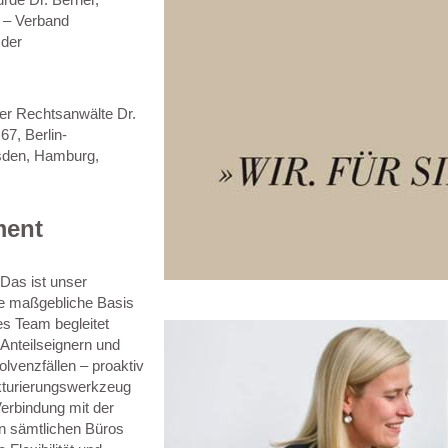
D – Verband
 der
er Rechtsanwälte Dr.
7, Berlin-
esden, Hamburg,
ment
 Das ist unser
die maßgebliche Basis
s Team begleitet
Anteilseignern und
lvenzfällen – proaktiv
kturierungswerkzeug
erbindung mit der
an sämtlichen Büros