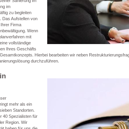
seiner Sanierung im
ung im
ftig zu begleiten
. Das Aufstellen von
 Ihrer Firma
senbewältigung. Wenn
planverfahren mit
eine vollständige
ngen Ihres Geschäfts
 Gesamtkonzepts. Hierbei bearbeiten wir neben Restrukturierungsf
Sanierungslösung durchzuführen.
in
nser
ingt mehr als ein
sieben Standorten.
 40 Spezialisten für
der Region. Wir
ät haben für uns die