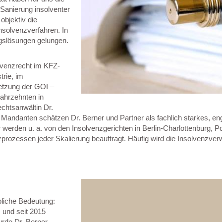
 Sanierung insolventer
bjektiv die
nsolvenzverfahren. In
ngslösungen gelungen.
lvenzrecht im KFZ-
trie, im
etzung der GOI –
Jahrzehnten in
chtsanwältin Dr.
 Mandanten schätzen Dr. Berner und Partner als fachlich starkes, en
er werden u. a. von den Insolvenzgerichten in Berlin-Charlottenburg,
prozessen jeder Skalierung beauftragt. Häufig wird die Insolvenzver
liche Bedeutung:
 und seit 2015
rde Dr. Berner,