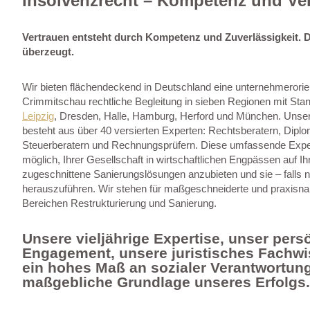
Insolvenzrecht – Kompetenz und Ve
Vertrauen entsteht durch Kompetenz und Zuverlässigkeit. 
überzeugt.
Wir bieten flächendeckend in Deutschland eine unternehmerorien
Crimmitschau rechtliche Begleitung in sieben Regionen mit Sta
Leipzig
, Dresden, Halle, Hamburg, Herford und München. Unse
besteht aus über 40 versierten Experten: Rechtsberatern, Diplo
Steuerberatern und Rechnungsprüfern. Diese umfassende Expe
möglich, Ihrer Gesellschaft in wirtschaftlichen Engpässen auf I
zugeschnittene Sanierungslösungen anzubieten und sie – falls n
herauszuführen. Wir stehen für maßgeschneiderte und praxisn
Bereichen Restrukturierung und Sanierung.
Unsere vieljährige Expertise, unser pers
Engagement, unsere juristisches Fachw
ein hohes Maß an sozialer Verantwortung
maßgebliche Grundlage unseres Erfolgs.