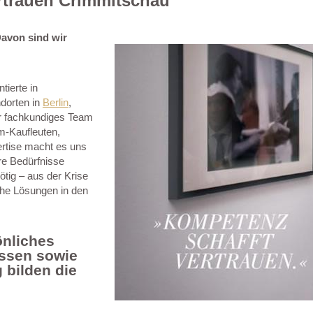
rtrauen Crimmitschau
Davon sind wir
tierte in
ndorten in
Berlin
,
r fachkundiges Team
m-Kaufleuten,
rtise macht es uns
hre Bedürfnisse
ötig – aus der Krise
ahe Lösungen in den
önliches
issen sowie
 bilden die