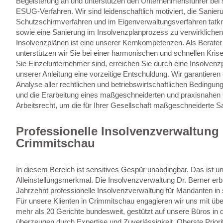
Begeisterung an und unterstützen den Unternehmensführer bei 
ESUG-Verfahren. Wir sind leidenschaftlich motiviert, die Sanier
Schutzschirmverfahren und im Eigenverwaltungsverfahren tatkrä
sowie eine Sanierung im Insolvenzplanprozess zu verwirklichen
Insolvenzplänen ist eine unserer Kernkompetenzen. Als Berater
unterstützen wir Sie bei einer harmonischen und schnellen Kri
Sie Einzelunternehmer sind, erreichen Sie durch eine Insolvenz
unserer Anleitung eine vorzeitige Entschuldung. Wir garantieren 
Analyse aller rechtlichen und betriebswirtschaftlichen Bedingu
und die Erarbeitung eines maßgeschneiderten und praxisnahen
Arbeitsrecht, um die für Ihrer Gesellschaft maßgeschneiderte 
Professionelle Insolvenzverwaltung 
Crimmitschau
In diesem Bereich ist sensitives Gespür unabdingbar. Das ist u
Alleinstellungsmerkmal. Die Insolvenzverwaltung Dr. Berner erbr
Jahrzehnt professionelle Insolvenzverwaltung für Mandanten in 
Für unsere Klienten in Crimmitschau engagieren wir uns mit über
mehr als 20 Gerichte bundesweit, gestützt auf unsere Büros in 
überzeugen durch Expertise und Zuverlässigkeit. Oberste Priorit