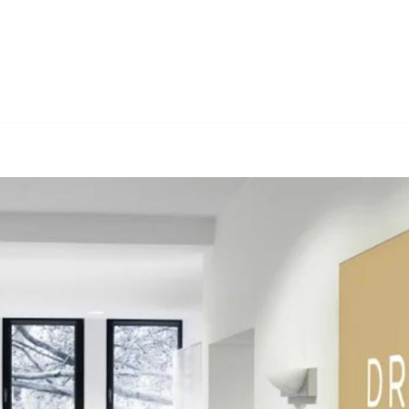
bei ↗️Dr. Berner & Partner Rechtsanwälte als auch ✓Arbeitsrech
für Crimmitschau sind ✓Anwalt für Insolvenzrecht, ✓Insolvenzv
sere Leidenschaft ✉.