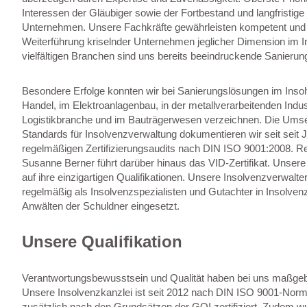
Interessen der Gläubiger sowie der Fortbestand und langfristige
Unternehmen. Unsere Fachkräfte gewährleisten kompetent und o
Weiterführung kriselnder Unternehmen jeglicher Dimension im I
vielfältigen Branchen sind uns bereits beeindruckende Sanieru
Besondere Erfolge konnten wir bei Sanierungslösungen im Inso
Handel, im Elektroanlagenbau, in der metallverarbeitenden Indus
Logistikbranche und im Bauträgerwesen verzeichnen. Die Ums
Standards für Insolvenzverwaltung dokumentieren wir seit seit 
regelmäßigen Zertifizierungsaudits nach DIN ISO 9001:2008. Re
Susanne Berner führt darüber hinaus das VID-Zertifikat. Unsere
auf ihre einzigartigen Qualifikationen. Unsere Insolvenzverwalt
regelmäßig als Insolvenzspezialisten und Gutachter in Insolvenz
Anwälten der Schuldner eingesetzt.
Unsere Qualifikation
Verantwortungsbewusstsein und Qualität haben bei uns maßgeb
Unsere Insolvenzkanzlei ist seit 2012 nach DIN ISO 9001-Norm
zusätzlich nach den Grundsätzen der GOI zertifiziert. Zudem wu