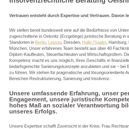
Insolvenzrechtliche Beratung Oelsni
Vertrauen entsteht durch Expertise und Vertrauen. Davon le
Wir stellen bereit bundesweit eine auf die Bedürfnisse von Unt
zugeschnittene in Oelsnitz (Erzgebirge) juristische Beratung in
Standorten in
Berlin
,
Leipzig
, Dresden,
Halle (Saale)
, Hamburg, 
München. Unser erfahrenes Team besteht aus über 40 Fachkräf
Diplom-Kaufleuten, Steuerfachleuten und Wirtschaftsprüfern. Die
Kompetenz macht es uns möglich, Ihres Geschäfts in finanziell
bedarfsgerechte Sanierungskonzepte anzubieten und sie – bei B
zu führen. Wir stehen für pragmatische und lösungsorientierte A
Bereichen Restrukturierung, Sanierung und Insolvenz.
Unsere umfassende Erfahrung, unser pe
Engagement, unsere juristische Kompete
hohes Maß an sozialer Verantwortung bil
unseres Erfolgs.
Unsere Expertise schafft Zuversicht in der Krise. Frau Rechtsa