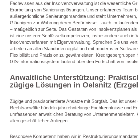
Fachwissen aus der Insolvenzverwaltung ist die wesentliche Gru
Erarbeitung von Sanierungslösungen. Unser erfahrenes Team be
außergerichtliche Sanierungsmandate und steht Unternehmern, 
Gläubigern zur Wahrung deren Bedürfnisse – auch im laufende
– maßgeblich zur Seite. Das Gestalten von Insolvenzplänen al
ist eine unserer Schlüsselkompetenzen, insbesondere auch in V
Insolvenzverfahren mit Eigenverwaltung. Sprechen Sie uns vert
arbeiten an allen Standorten digital und mit modernster Softwar
Flexibilität und Präzision zu gewährleisten. Kreditgebergruppen 
GIS-Informationssystem laufend über den Fortschritt von Insolve
Anwaltliche Unterstützung: Praktis
zügige Lösungen in Oelsnitz (Erzge
Zügige und praxisorientierte Ansätze mit Sorgfalt. Das ist unse
Rechtsanwälte bündeln jahrzehntelange Fachkenntnisse und Erf
umfassenden anwaltlichen Beratung von Unternehmensleitern. Wi
allen geschäftlichen Anliegen.
Besondere Kompetenz haben wir in Restrukturierungsmandaten