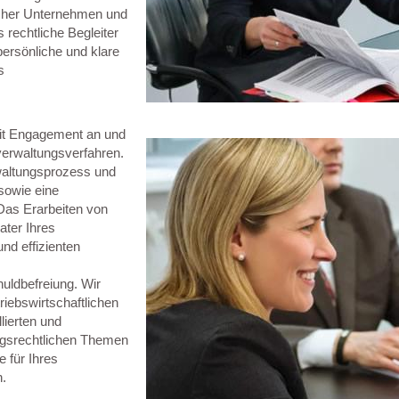
ischer Unternehmen und
s rechtliche Begleiter
persönliche und klare
s
it Engagement an und
verwaltungsverfahren.
rwaltungsprozess und
sowie eine
 Das Erarbeiten von
ater Ihres
nd effizienten
uldbefreiung. Wir
riebswirtschaftlichen
lierten und
ungsrechtlichen Themen
 für Ihres
.