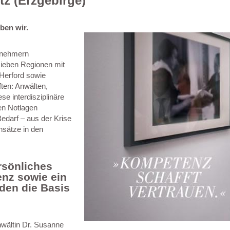
tz (Erzgebirge)
ben wir.
ernehmern
 sieben Regionen mit
Herford sowie
ten: Anwälten,
se interdisziplinäre
en Notlagen
edarf – aus der Krise
nsätze in den
rsönliches
nz sowie ein
den die Basis
nwältin Dr. Susanne