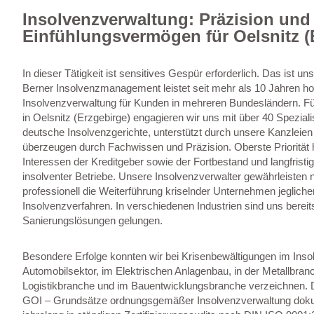
Insolvenzverwaltung: Präzision und
Einfühlungsvermögen für Oelsnitz (
In dieser Tätigkeit ist sensitives Gespür erforderlich. Das ist un
Berner Insolvenzmanagement leistet seit mehr als 10 Jahren hoc
Insolvenzverwaltung für Kunden in mehreren Bundesländern. F
in Oelsnitz (Erzgebirge) engagieren wir uns mit über 40 Speziali
deutsche Insolvenzgerichte, unterstützt durch unsere Kanzleien 
überzeugen durch Fachwissen und Präzision. Oberste Priorität 
Interessen der Kreditgeber sowie der Fortbestand und langfristi
insolventer Betriebe. Unsere Insolvenzverwalter gewährleisten n
professionell die Weiterführung kriselnder Unternehmen jeglic
Insolvenzverfahren. In verschiedenen Industrien sind uns berei
Sanierungslösungen gelungen.
Besondere Erfolge konnten wir bei Krisenbewältigungen im Inso
Automobilsektor, im Elektrischen Anlagenbau, in der Metallbran
Logistikbranche und im Bauentwicklungsbranche verzeichnen. 
GOI – Grundsätze ordnungsgemäßer Insolvenzverwaltung dokum