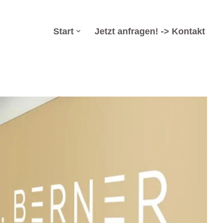
Start
Jetzt anfragen! -> Kontakt
enzsanierung, Arbeitsrecht, Insolvenzverwaltung,
echt in Oelsnitz (Erzgebirge). ➡️ Dr. Berner & Partner