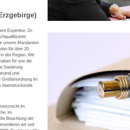
Erzgebirge)
sere Expertise. Dr.
hqualifizierte
ür unsere Mandanten
sten für über 20
in der Region. Wir
haben für uns die
ge Sanierung
eutral und
her Größenordnung im
ts beeindruckende
lvenzrecht im
che, im
Die Beachtung der
entieren wir seit