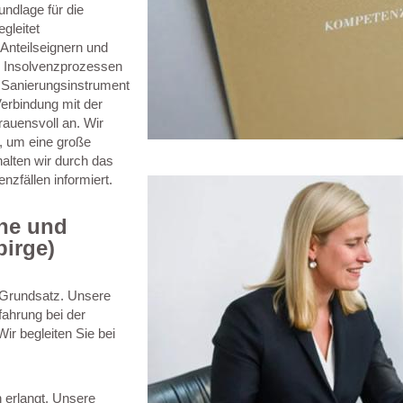
ndlage für die
gleitet
Anteilseignern und
n Insolvenzprozessen
s Sanierungsinstrument
erbindung mit der
rauensvoll an. Wir
e, um eine große
halten wir durch das
nzfällen informiert.
che und
birge)
r Grundsatz. Unsere
ahrung bei der
r begleiten Sie bei
 erlangt. Unsere