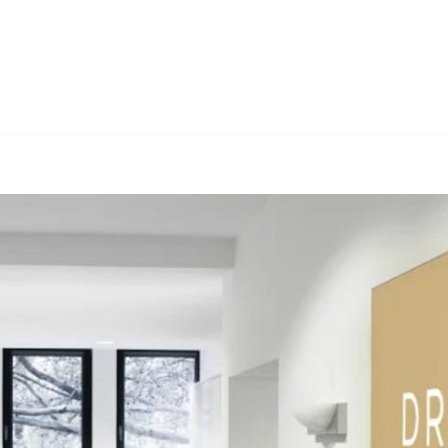
irge) bei ↗️Dr. Berner & Partner Rechtsanwälte als auch ✓Insolv
anierung, ✓Insolvenzverwaltung, ✓Arbeitsrecht und ✓Wirtschaftsr
hre Anfrage ✉.