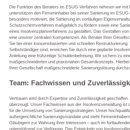
Die Funktion des Beraters im ESUG-Verfahren nehmen wir mit 
unterstützen den Firmeninhaber bei seiner Sanierung im ESUG-
besonders motiviert, die Sanierung im vorläufigen Eigenverwal
Schutzschirmverfahren maßgeblich zu fördern sowie eine San
eines Insolvenzplanverfahrens zu gestalten. Das Gestalten von 
eine unserer zentralen Kompetenzen. Als Berater Ihrer Gesellsch
Sie bei einer konsensbasierten und schnellen Restrukturierung
Selbstständiger sind, erreichen Sie durch eine geplante Insolve
Anleitung eine frühzeitige Schuldenbefreiung. Wir sichern zu ei
maßgeschneiderten und praxisnahen Gesamtkonzepts. Hierbei be
Ihrer Gesellschaft maßgeschneiderte Sanierungslösung durchz
Team: Fachwissen und Zuverlässigk
Vertrauen wird durch Expertise und Zuverlässigkeit geschaffen.
überzeugt. Unser Fachwissen aus der Insolvenzverwaltung ist 
für die Umsetzung von Sanierungsstrategien. Unser hochqualifiz
außergerichtliche Sanierungsmandate und steht Firmeninhabern,
Gläubigern zur Wahrung ihrer Interessen – auch im fortlaufende
unterstützend zur Verfügung. Das Entwickeln von Insolvenzplän