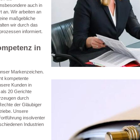
insbesondere auch in
 an. Wir arbeiten an
 eine maßgebliche
halten wir durch das
rozessen informiert.
ompetenz in
st unser Markenzeichen.
hnt kompetente
nsere Kunden in
 als 20 Gerichte
erzeugen durch
 Rechte der Gläubiger
triebe. Unsere
Fortführung insolventer
schiedenen Industrien