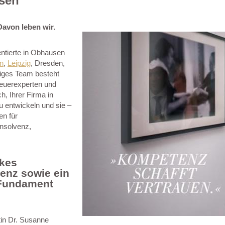
usen
Davon leben wir.
entierte in Obhausen
in
,
Leipzig
, Dresden,
iges Team besteht
teuerexperten und
, Ihrer Firma in
u entwickeln und sie –
en für
nsolvenz,
rkes
enz sowie ein
 Fundament
tin Dr. Susanne