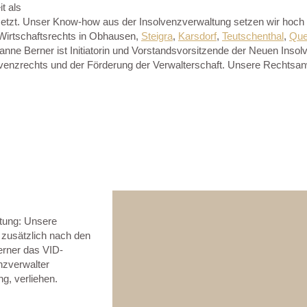
t als
etzt. Unser Know-how aus der Insolvenzverwaltung setzen wir hoch ef
s Wirtschaftsrechts in Obhausen,
Steigra
,
Karsdorf
,
Teutschenthal
,
Que
anne Berner ist Initiatorin und Vorstandsvorsitzende der Neuen Insol
olvenzrechts und der Förderung der Verwalterschaft. Unsere Rechtsa
tung: Unsere
 zusätzlich nach den
erner das VID-
enzverwalter
ng, verliehen.