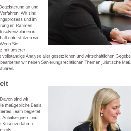
Begeisterung an und
Verfahren. Wir sind
tungsprozess und im
ierung im Rahmen
Insolvenzplänen ist
aft unterstützen wir
. Wenn Sie
nz mit unserer
ne vollständige Analyse aller gesetzlichen und wirtschaftlichen Gege
arbeiten wir neben Sanierungsrechtlichen Themen juristische Maßna
uführen.
eit
 Davon sind wir
die maßgebliche Basis
iertes Team begleitet
 Anteilseignern und
n Krisenverfahren –
en als