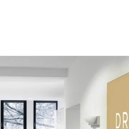
 Berner & Partner Rechtsanwälte oder ✓Arbeitsrecht, Insolvenzv
ung, ✓Arbeitsrecht oder ✓Wirtschaftsrecht – finden Sie ➡️ Dr. 