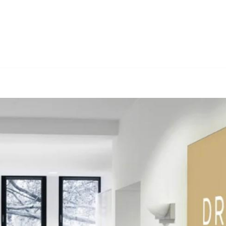
et Anwalt für Insolvenzrecht oder ✓Insolvenzsanierung, Insolven
ausee – sofort ✓Insolvenzsanierung, ✓Insolvenzverwaltung, ✓Anw