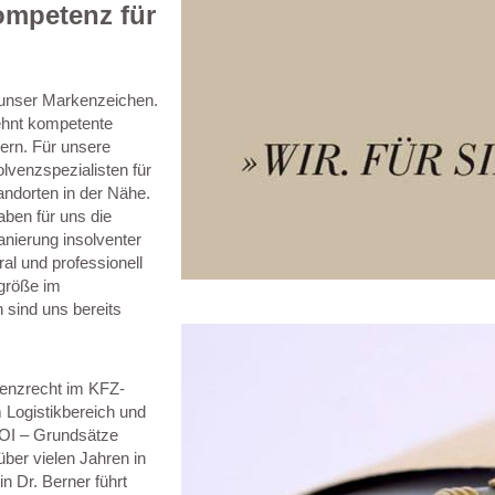
ompetenz für
t unser Markenzeichen.
zehnt kompetente
ern. Für unsere
lvenzspezialisten für
andorten in der Nähe.
aben für uns die
anierung insolventer
al und professionell
sgröße im
 sind uns bereits
venzrecht im KFZ-
m Logistikbereich und
OI – Grundsätze
ber vielen Jahren in
n Dr. Berner führt