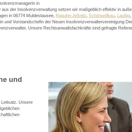
nsolvenzmanagerin in
s der Insolvenzverwaltung setzen wir maßgeblich effektiv in außerge
ungen in 06774 Muldestausee,
Raguhn-Jeßnitz
,
Schönwölkau
,
Laußig
in und Vorstandschefin der Neuen Insolvenzverwaltervereinigung Deut
lvenzverwalter. Unsere Rechtsanwaltsfachkräfte sind gefragte Refer
che und
 Leitsatz. Unsere
ßgeblichen
haftlichen