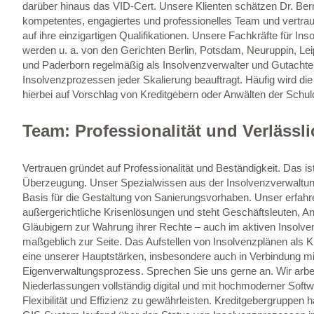
darüber hinaus das VID-Cert. Unsere Klienten schätzen Dr. Ber
kompetentes, engagiertes und professionelles Team und vertrau
auf ihre einzigartigen Qualifikationen. Unsere Fachkräfte für In
werden u. a. von den Gerichten Berlin, Potsdam, Neuruppin, Lei
und Paderborn regelmäßig als Insolvenzverwalter und Gutachter
Insolvenzprozessen jeder Skalierung beauftragt. Häufig wird die
hierbei auf Vorschlag von Kreditgebern oder Anwälten der Schul
Team: Professionalität und Verlässli
Vertrauen gründet auf Professionalität und Beständigkeit. Das is
Überzeugung. Unser Spezialwissen aus der Insolvenzverwaltung 
Basis für die Gestaltung von Sanierungsvorhaben. Unser erfahr
außergerichtliche Krisenlösungen und steht Geschäftsleuten, An
Gläubigern zur Wahrung ihrer Rechte – auch im aktiven Insolv
maßgeblich zur Seite. Das Aufstellen von Insolvenzplänen als Kr
eine unserer Hauptstärken, insbesondere auch in Verbindung mi
Eigenverwaltungsprozess. Sprechen Sie uns gerne an. Wir arbei
Niederlassungen vollständig digital und mit hochmoderner Softw
Flexibilität und Effizienz zu gewährleisten. Kreditgebergruppen h