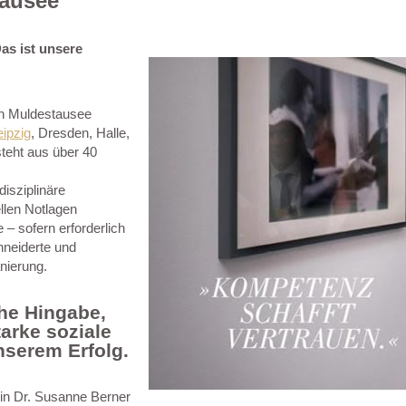
tausee
as ist unsere
 in Muldestausee
eipzig
, Dresden, Halle,
eht aus über 40
disziplinäre
llen Notlagen
– sofern erforderlich
hneiderte und
nierung.
he Hingabe,
arke soziale
nserem Erfolg.
tin Dr. Susanne Berner