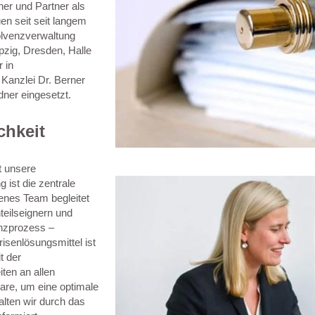
ner und Partner als
en seit seit langem
solvenzverwaltung
pzig, Dresden, Halle
 in
 Kanzlei Dr. Berner
dner eingesetzt.
chkeit
t unsere
ist die zentrale
enes Team begleitet
teilseignern und
enzprozess –
isenlösungsmittel ist
t der
ten an allen
are, um eine optimale
alten wir durch das