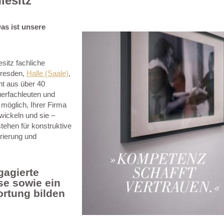
iesitz
as ist unsere
sitz fachliche
Dresden,
Halle (Saale)
,
t aus über 40
uerfachleuten und
möglich, Ihrer Firma
wickeln und sie –
stehen für konstruktive
rierung und
gagierte
se sowie ein
ortung bilden