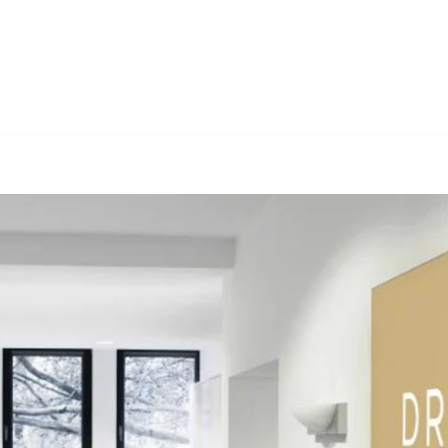
Dr. Berner & Partner Rechtsanwälte und ✓Insolvenzverwaltung, In
r Insolvenzrecht, ✓Arbeitsrecht und ✓Wirtschaftsrecht in Miesi