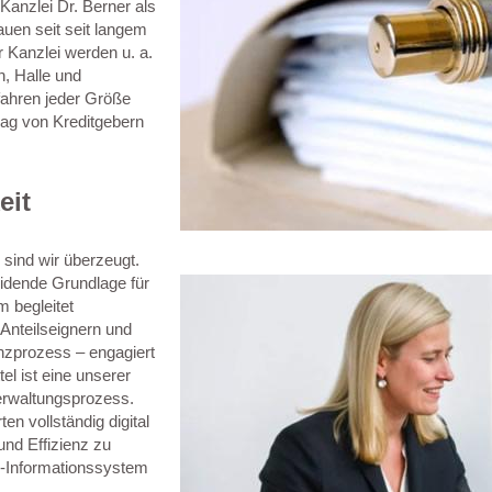
Kanzlei Dr. Berner als
auen seit seit langem
r Kanzlei werden u. a.
n, Halle und
fahren jeder Größe
hlag von Kreditgebern
eit
sind wir überzeugt.
idende Grundlage für
 begleitet
Anteilseignern und
nzprozess – engagiert
el ist eine unserer
erwaltungsprozess.
n vollständig digital
 und Effizienz zu
r-Informationssystem