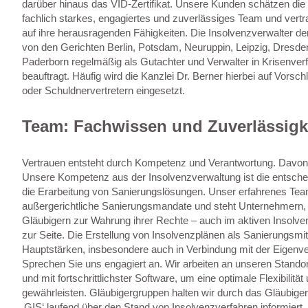
darüber hinaus das VID-Zertifikat. Unsere Kunden schätzen die 
fachlich starkes, engagiertes und zuverlässiges Team und vertr
auf ihre herausragenden Fähigkeiten. Die Insolvenzverwalter de
von den Gerichten Berlin, Potsdam, Neuruppin, Leipzig, Dresde
Paderborn regelmäßig als Gutachter und Verwalter in Krisenver
beauftragt. Häufig wird die Kanzlei Dr. Berner hierbei auf Vorsc
oder Schuldnervertretern eingesetzt.
Team: Fachwissen und Zuverlässigk
Vertrauen entsteht durch Kompetenz und Verantwortung. Davon 
Unsere Kompetenz aus der Insolvenzverwaltung ist die entsche
die Erarbeitung von Sanierungslösungen. Unser erfahrenes Team
außergerichtliche Sanierungsmandate und steht Unternehmern, 
Gläubigern zur Wahrung ihrer Rechte – auch im aktiven Insolve
zur Seite. Die Erstellung von Insolvenzplänen als Sanierungsmitt
Hauptstärken, insbesondere auch in Verbindung mit der Eigenv
Sprechen Sie uns engagiert an. Wir arbeiten an unseren Standorte
und mit fortschrittlichster Software, um eine optimale Flexibilität
gewährleisten. Gläubigergruppen halten wir durch das Gläubige
‚GIS‘ laufend über den Stand von Insolvenzverfahren informiert.