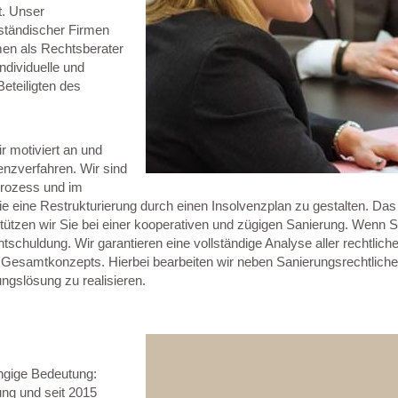
t. Unser
lständischer Firmen
hmen als Rechtsberater
ndividuelle und
eteiligten des
 motiviert an und
enzverfahren. Wir sind
prozess und im
e eine Restrukturierung durch einen Insolvenzplan zu gestalten. Das 
tzen wir Sie bei einer kooperativen und zügigen Sanierung. Wenn Si
tschuldung. Wir garantieren eine vollständige Analyse aller rechtlic
rten Gesamtkonzepts. Hierbei bearbeiten wir neben Sanierungsrechtl
ungslösung zu realisieren.
ngige Bedeutung:
ung und seit 2015