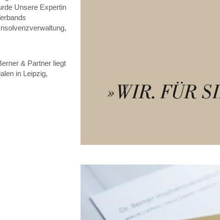
urde Unsere Expertin
 Verbands
 Insolvenzverwaltung,
erner & Partner liegt
len in Leipzig,