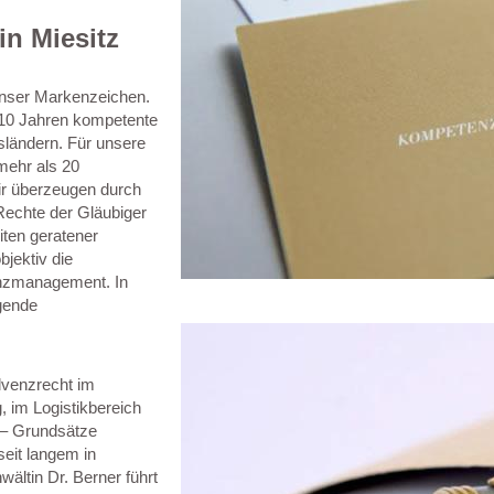
in Miesitz
unser Markenzeichen.
s 10 Jahren kompetente
sländern. Für unsere
mehr als 20
Wir überzeugen durch
 Rechte der Gläubiger
iten geratener
jektiv die
venzmanagement. In
gende
lvenzrecht im
, im Logistikbereich
 – Grundsätze
eit langem in
ältin Dr. Berner führt