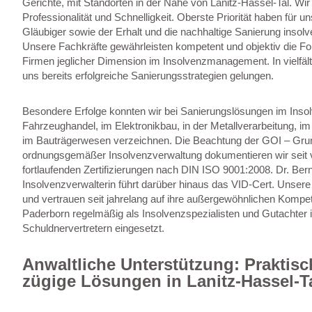
Gerichte, mit Standorten in der Nähe von Lanitz-Hassel-Tal. Wi
Professionalität und Schnelligkeit. Oberste Priorität haben für u
Gläubiger sowie der Erhalt und die nachhaltige Sanierung insol
Unsere Fachkräfte gewährleisten kompetent und objektiv die Fo
Firmen jeglicher Dimension im Insolvenzmanagement. In vielfäl
uns bereits erfolgreiche Sanierungsstrategien gelungen.
Besondere Erfolge konnten wir bei Sanierungslösungen im Inso
Fahrzeughandel, im Elektronikbau, in der Metallverarbeitung, i
im Bauträgerwesen verzeichnen. Die Beachtung der GOI – Gru
ordnungsgemäßer Insolvenzverwaltung dokumentieren wir seit v
fortlaufenden Zertifizierungen nach DIN ISO 9001:2008. Dr. Bern
Insolvenzverwalterin führt darüber hinaus das VID-Cert. Unser
und vertrauen seit jahrelang auf ihre außergewöhnlichen Kompet
Paderborn regelmäßig als Insolvenzspezialisten und Gutachter in
Schuldnervertretern eingesetzt.
Anwaltliche Unterstützung: Praktis
zügige Lösungen in Lanitz-Hassel-T