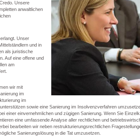
r Credo. Unsere
pletten anwaltlichen
lichen
erlangt. Unser
ittelständlern und in
 als juristische
. Auf eine offene und
llen am
ert.
men wir mit
Sanierung im
kturierung im
unterstützen sowie eine Sanierung im Insolvenzverfahren umzusetzen
 bei einer einvernehmlichen und zügigen Sanierung. Wenn Sie Einzelk
ntieren eine umfassende Analyse aller rechtlichen und betriebswirtsch
rbei bearbeiten wir neben restrukturierungsrechtlichen Fragestellunge
mögliche Sanierungslösung in die Tat umzusetzen.