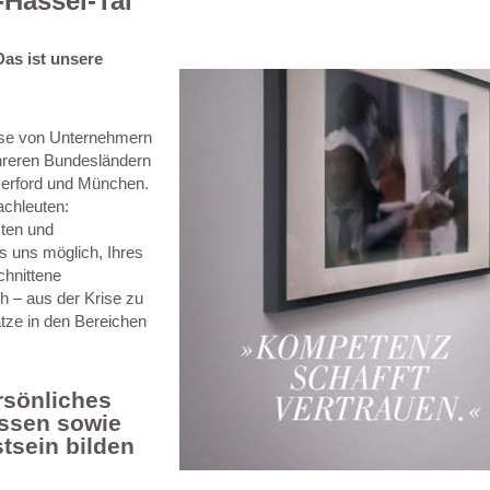
-Hassel-Tal
Das ist unsere
isse von Unternehmern
ehreren Bundesländern
erford und München.
achleuten:
sten und
s uns möglich, Ihres
chnittene
h – aus der Krise zu
ätze in den Bereichen
rsönliches
issen sowie
tsein bilden