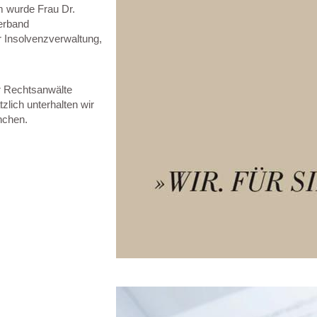
m wurde Frau Dr.
Verband
er Insolvenzverwaltung,
er Rechtsanwälte
lich unterhalten wir
nchen.