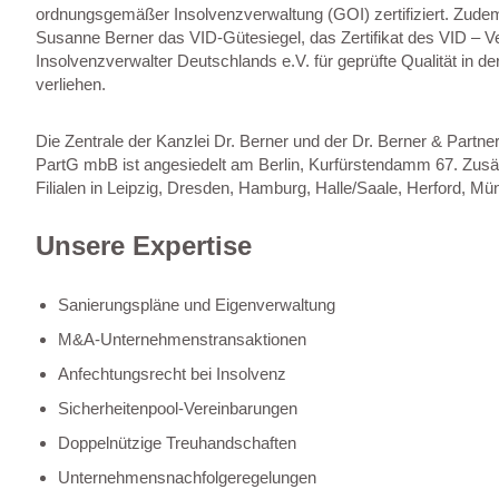
ordnungsgemäßer Insolvenzverwaltung (GOI) zertifiziert. Zude
Susanne Berner das VID-Gütesiegel, das Zertifikat des VID – 
Insolvenzverwalter Deutschlands e.V. für geprüfte Qualität in d
verliehen.
Die Zentrale der Kanzlei Dr. Berner und der Dr. Berner & Partn
PartG mbB ist angesiedelt am Berlin, Kurfürstendamm 67. Zusätz
Filialen in Leipzig, Dresden, Hamburg, Halle/Saale, Herford, Mü
Unsere Expertise
Sanierungspläne und Eigenverwaltung
M&A-Unternehmenstransaktionen
Anfechtungsrecht bei Insolvenz
Sicherheitenpool-Vereinbarungen
Doppelnützige Treuhandschaften
Unternehmensnachfolgeregelungen