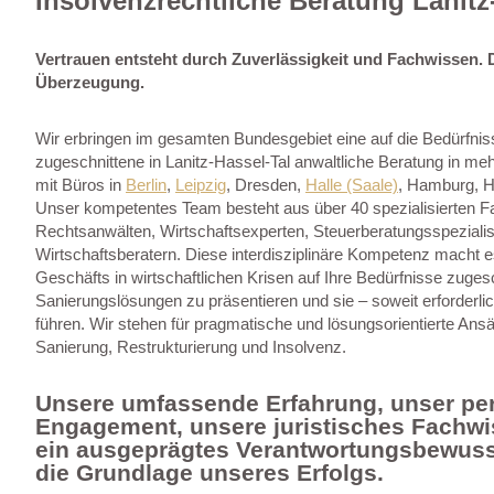
Insolvenzrechtliche Beratung Lanitz
Vertrauen entsteht durch Zuverlässigkeit und Fachwissen. 
Überzeugung.
Wir erbringen im gesamten Bundesgebiet eine auf die Bedürfn
zugeschnittene in Lanitz-Hassel-Tal anwaltliche Beratung in m
mit Büros in
Berlin
,
Leipzig
, Dresden,
Halle (Saale)
, Hamburg, H
Unser kompetentes Team besteht aus über 40 spezialisierten F
Rechtsanwälten, Wirtschaftsexperten, Steuerberatungsspeziali
Wirtschaftsberatern. Diese interdisziplinäre Kompetenz macht e
Geschäfts in wirtschaftlichen Krisen auf Ihre Bedürfnisse zuges
Sanierungslösungen zu präsentieren und sie – soweit erforderlic
führen. Wir stehen für pragmatische und lösungsorientierte Ans
Sanierung, Restrukturierung und Insolvenz.
Unsere umfassende Erfahrung, unser pe
Engagement, unsere juristisches Fachw
ein ausgeprägtes Verantwortungsbewuss
die Grundlage unseres Erfolgs.