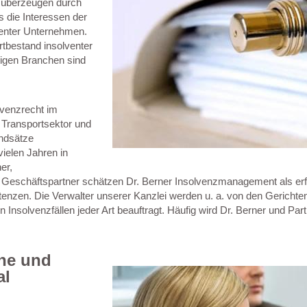
r überzeugen durch
ns die Interessen der
venter Unternehmen.
rtbestand insolventer
tigen Branchen sind
lvenzrecht im
m Transportsektor und
ndsätze
ielen Jahren in
er,
e Geschäftspartner schätzen Dr. Berner Insolvenzmanagement als er
enzen. Die Verwalter unserer Kanzlei werden u. a. von den Gerichten
 Insolvenzfällen jeder Art beauftragt. Häufig wird Dr. Berner und Par
che und
al