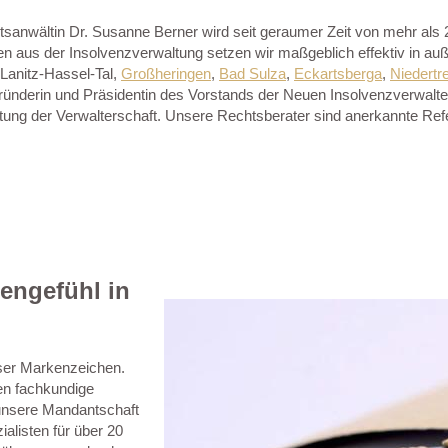
sanwältin Dr. Susanne Berner wird seit geraumer Zeit von mehr als 2
aus der Insolvenzverwaltung setzen wir maßgeblich effektiv in außerg
 Lanitz-Hassel-Tal,
Großheringen
,
Bad Sulza
,
Eckartsberga
,
Niedertr
ründerin und Präsidentin des Vorstands der Neuen Insolvenzverwalterv
tung der Verwalterschaft. Unsere Rechtsberater sind anerkannte Ref
engefühl in
nser Markenzeichen.
ren fachkundige
 unsere Mandantschaft
ialisten für über 20