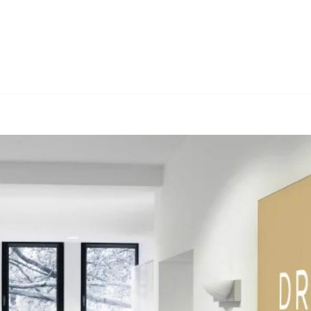
sel-Tal bei ↗️Dr. Berner & Partner Rechtsanwälte oder ✓Insolven
ung, ✓Insolvenzsanierung, ✓Anwalt für Insolvenzrecht, ✓Arbeits
 Zufriedenheit ist unsere Priorität ✉.