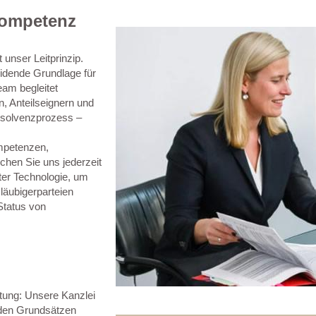
Kompetenz
unser Leitprinzip.
idende Grundlage für
am begleitet
, Anteilseignern und
nsolvenzprozess –
mpetenzen,
chen Sie uns jederzeit
ter Technologie, um
Gläubigerparteien
Status von
tung: Unsere Kanzlei
 den Grundsätzen