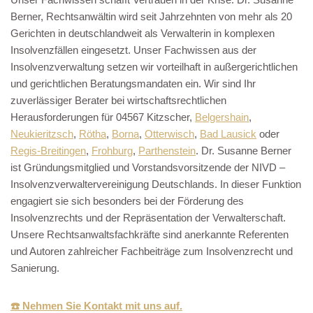
Berner, Rechtsanwältin wird seit Jahrzehnten von mehr als 20
Gerichten in deutschlandweit als Verwalterin in komplexen
Insolvenzfällen eingesetzt. Unser Fachwissen aus der
Insolvenzverwaltung setzen wir vorteilhaft in außergerichtlichen
und gerichtlichen Beratungsmandaten ein. Wir sind Ihr
zuverlässiger Berater bei wirtschaftsrechtlichen
Herausforderungen für 04567 Kitzscher,
Belgershain
,
Neukieritzsch
,
Rötha
,
Borna
,
Otterwisch
,
Bad Lausick
oder
Regis-Breitingen
,
Frohburg
,
Parthenstein
. Dr. Susanne Berner
ist Gründungsmitglied und Vorstandsvorsitzende der NIVD –
Insolvenzverwaltervereinigung Deutschlands. In dieser Funktion
engagiert sie sich besonders bei der Förderung des
Insolvenzrechts und der Repräsentation der Verwalterschaft.
Unsere Rechtsanwaltsfachkräfte sind anerkannte Referenten
und Autoren zahlreicher Fachbeiträge zum Insolvenzrecht und
Sanierung.
☎️ Nehmen Sie Kontakt mit uns auf.