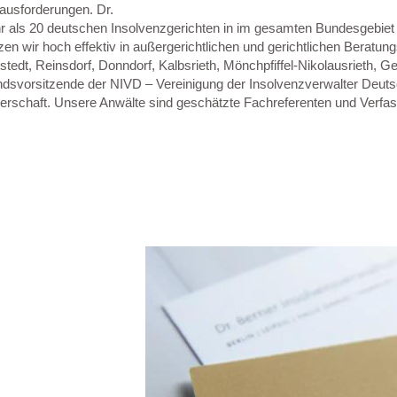
rausforderungen. Dr.
 als 20 deutschen Insolvenzgerichten in im gesamten Bundesgebiet al
n wir hoch effektiv in außergerichtlichen und gerichtlichen Beratung
edt, Reinsdorf, Donndorf, Kalbsrieth, Mönchpfiffel-Nikolausrieth, Geh
dsvorsitzende der NIVD – Vereinigung der Insolvenzverwalter Deutsch
terschaft. Unsere Anwälte sind geschätzte Fachreferenten und Verf