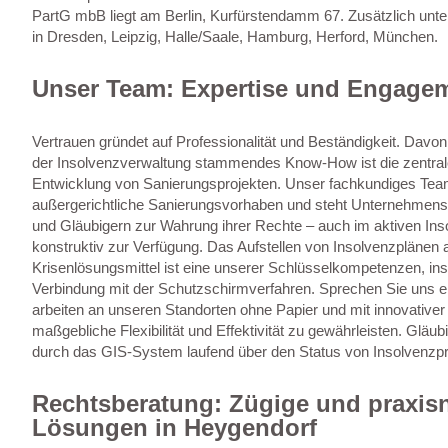
PartG mbB liegt am Berlin, Kurfürstendamm 67. Zusätzlich unter
in Dresden, Leipzig, Halle/Saale, Hamburg, Herford, München.
Unser Team: Expertise und Engage
Vertrauen gründet auf Professionalität und Beständigkeit. Davon
der Insolvenzverwaltung stammendes Know-How ist die zentrale
Entwicklung von Sanierungsprojekten. Unser fachkundiges Team
außergerichtliche Sanierungsvorhaben und steht Unternehmensle
und Gläubigern zur Wahrung ihrer Rechte – auch im aktiven Inso
konstruktiv zur Verfügung. Das Aufstellen von Insolvenzplänen 
Krisenlösungsmittel ist eine unserer Schlüsselkompetenzen, in
Verbindung mit der Schutzschirmverfahren. Sprechen Sie uns en
arbeiten an unseren Standorten ohne Papier und mit innovativer
maßgebliche Flexibilität und Effektivität zu gewährleisten. Gläub
durch das GIS-System laufend über den Status von Insolvenzpr
Rechtsberatung: Zügige und praxis
Lösungen in Heygendorf