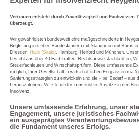
Experten für Insolvenzrecht Heygen
Vertrauen entsteht durch Zuverlässigkeit und Fachwissen. 
überzeugt.
Wir gewährleisten bundesweit eine maßgeschneiderte in Heygen
Begleitung in sieben Bundesländern mit Standorten mit Büros i
Dresden,
Halle (Saale)
, Hamburg, Herford und München. Unser
besteht aus über 40 Fachkräften: Rechtsanwaltsfachkräften, Wi
Steuerfachleuten und Wirtschaftsprüfern. Diese umfassende Ex
möglich, Ihrer Gesellschaft in wirtschaftlichen Engpässen maß
Sanierungsstrategien zu entwickeln und sie – bei Bedarf – aus d
herauszuführen. Wir stehen für konstruktive Ansätze in den Be
Insolvenz.
Unsere umfassende Erfahrung, unser st
Engagement, unsere juristisches Fachw
ein ausgeprägtes Verantwortungsbewuss
die Fundament unseres Erfolgs.