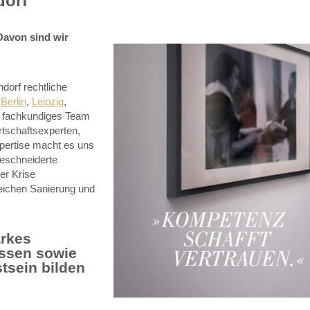
dorf
Davon sind wir
dorf rechtliche
n
Berlin
,
Leipzig
,
 fachkundiges Team
rtschaftsexperten,
pertise macht es uns
geschneiderte
er Krise
reichen Sanierung und
arkes
issen sowie
tsein bilden