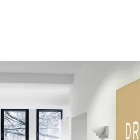
 ↗️Dr. Berner & Partner Rechtsanwälte als auch ✓Insolvenzverwal
enzrecht, ✓Insolvenzsanierung, ✓Arbeitsrecht oder ✓Wirtschafts
sammenarbeiten ✉.