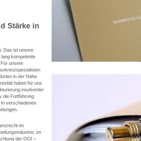
d Stärke in
r. Das ist unsere
nt lang kompetente
 Für unsere
solvenzspezialisten
dorten in der Nähe.
iorität haben für uns
kturierung insolventer
v die Fortführung
. In verschiedenen
gelungen.
venzrecht im
eitungsindustrie, im
achtung der GOI –