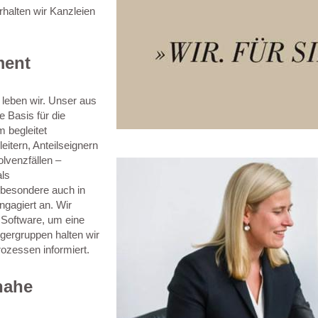
halten wir Kanzleien
ment
 leben wir. Unser aus
 Basis für die
 begleitet
itern, Anteilseignern
lvenzfällen –
als
sbesondere auch in
gagiert an. Wir
 Software, um eine
igergruppen halten wir
ozessen informiert.
nahe